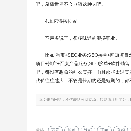
吧，希望世界不会欺骗这种人吧。
4.其它混搭位置
不用多说了，很多味道的混搭职业。
比如:淘宝+SEO业务;SEO接单+网赚项目;S
项目+推广+百度产品服务;SEO接单+软件销
吧，都没有想象的那么美好，而且那些太过美
代价往往越大，不管是长期的还是短期的，都
本文来自网络，不代表站长网立场，转载请注明出处：
标签:
万元
低价
浅析
现象
真相