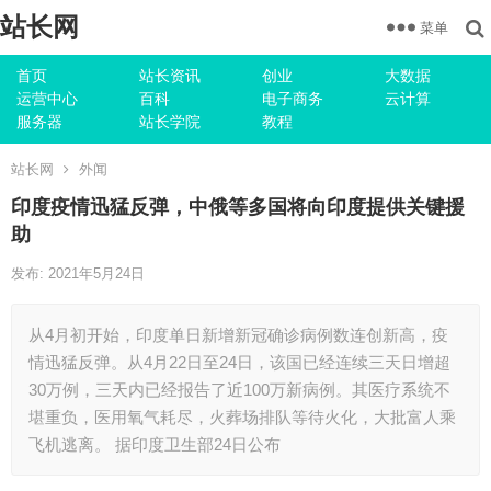
站长网
菜单
首页
站长资讯
创业
大数据
运营中心
百科
电子商务
云计算
服务器
站长学院
教程
站长网
外闻
印度疫情迅猛反弹，中俄等多国将向印度提供关键援
助
发布: 2021年5月24日
从4月初开始，印度单日新增新冠确诊病例数连创新高，疫
情迅猛反弹。从4月22日至24日，该国已经连续三天日增超
30万例，三天内已经报告了近100万新病例。其医疗系统不
堪重负，医用氧气耗尽，火葬场排队等待火化，大批富人乘
飞机逃离。 据印度卫生部24日公布