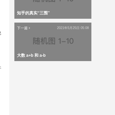
知乎的真实“三围”
下一篇
2021年5月25日 05:08
巴
大数 a+b 和 a-b
开