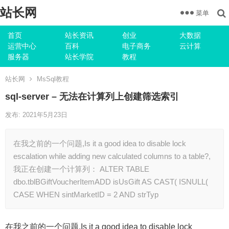
站长网
菜单
首页
站长资讯
创业
大数据
运营中心
百科
电子商务
云计算
服务器
站长学院
教程
站长网
MsSql教程
sql-server – 无法在计算列上创建筛选索引
发布: 2021年5月23日
在我之前的一个问题,Is it a good idea to disable lock
escalation while adding new calculated columns to a table?,
我正在创建一个计算列： ALTER TABLE
dbo.tblBGiftVoucherItemADD isUsGift AS CAST( ISNULL(
CASE WHEN sintMarketID = 2 AND strTyp
在我之前的一个问题,Is it a good idea to disable lock