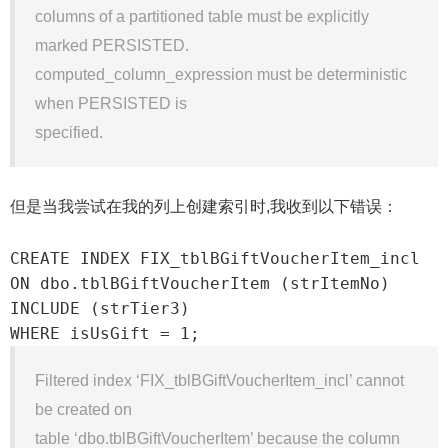
columns of a partitioned table must be explicitly
marked PERSISTED.
computed_column_expression must be deterministic
when PERSISTED is
specified.
但是当我尝试在我的列上创建索引时,我收到以下错误：
CREATE INDEX FIX_tblBGiftVoucherItem_incl

ON dbo.tblBGiftVoucherItem (strItemNo) 

INCLUDE (strTier3)

WHERE isUsGift = 1;
Filtered index ‘FIX_tblBGiftVoucherItem_incl’ cannot
be created on
table ‘dbo.tblBGiftVoucherItem’ because the column