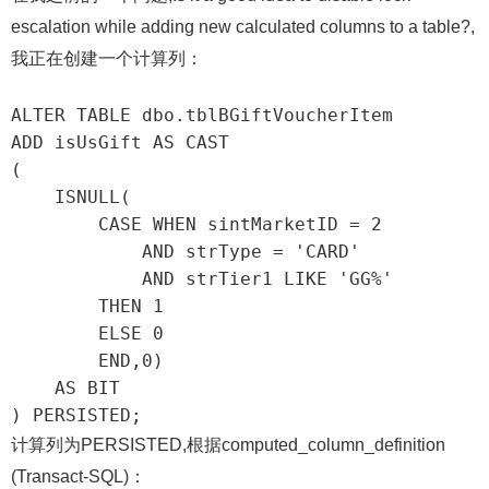
escalation while adding new calculated columns to a table?,
我正在创建一个计算列：
ALTER TABLE dbo.tblBGiftVoucherItem

ADD isUsGift AS CAST

(

    ISNULL(

        CASE WHEN sintMarketID = 2 

            AND strType = 'CARD'

            AND strTier1 LIKE 'GG%' 

        THEN 1 

        ELSE 0 

        END,0) 

    AS BIT

) PERSISTED;
计算列为PERSISTED,根据computed_column_definition
(Transact-SQL)：