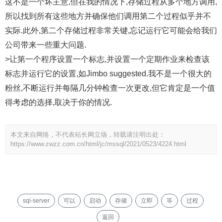
这不是一个坏主意,但在我的情况下,存储过程从多个地方调用,
所以找到所有这些地方并确保他们调用第二个过程似乎并不
实际.此外,第二个存储过程非常关键,忘记运行它可能会给我们
公司带来一些重大问题.
>让第一个程序设置一个标志,并设置一个定期作业来检查该
标志并运行它的设置,如Jimbo suggested.我不是一个很大的
粉丝,不断运行并每隔几分钟检查一次更改,但它肯定是一个值
得考虑的选择,取决于你的情况.
本文来自网络，不代表站长网立场，转载请注明出处：
https://www.zwzz.com.cn/html/jc/mssql/2021/0523/4224.html
sql-server
可以
启动
存储
立即
等
过程
返回