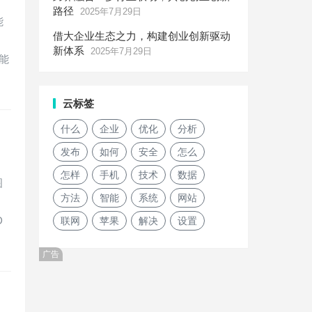
路径
2025年7月29日
能
借大企业生态之力，构建创业创新驱动
新体系
2025年7月29日
可能
云标签
什么
企业
优化
分析
发布
如何
安全
怎么
怎样
手机
技术
数据
图
方法
智能
系统
网站
D
联网
苹果
解决
设置
广告
？