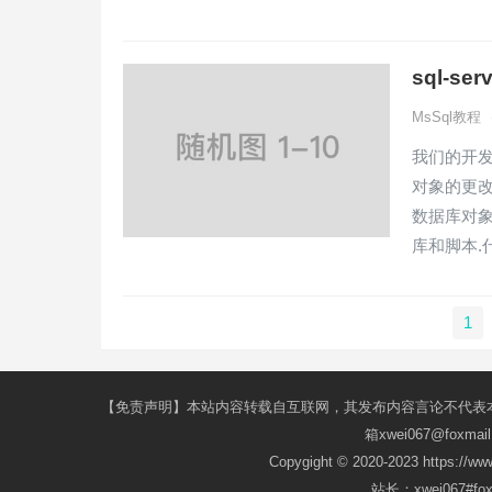
sql-s
MsSql教程
我们的开发
对象的更改
数据库对象
库和脚本.
文
1
章
导
航
【免责声明】本站内容转载自互联网，其发布内容言论不代表
箱xwei067@fox
Copygight © 2020-2023 https://w
站长：xwei067#f