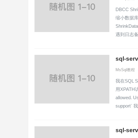
DBCC Sh
缩小数据库
ShrinkD
遇到日志备
sql-se
MsSql教程
我在SQL S
用XPATH访问
allowed. U
support`
sql-s