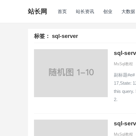
站长网
首页
站长资讯
创业
大数据
标签：
sql-server
sql-s
MsSql教程
副标题#e# 
17,State: 1
this qu
2.
sql-s
MsSql教程