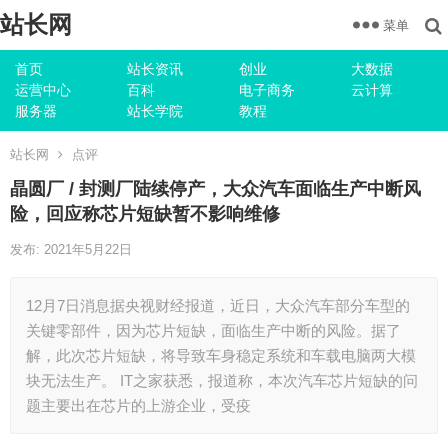
站长网
菜单
首页
站长资讯
创业
大数据
运营中心
百科
电子商务
云计算
服务器
站长学院
教程
站长网
点评
晶圆厂 / 封测厂陆续停产，大众汽车面临生产中断风
险，回应称芯片短缺暂不影响维修
发布: 2021年5月22日
12月7日消息据央视财经报道，近日，大众汽车部分车型的
关键零部件，因为芯片短缺，面临生产中断的风险。据了
解，此次芯片短缺，将导致车身稳定系统和车载电脑两大模
块无法生产。 IT之家获悉，报道称，本次汽车芯片短缺的问
题主要出在芯片的上游企业，受疫