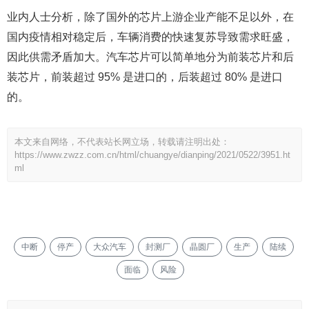
业内人士分析，除了国外的芯片上游企业产能不足以外，在
国内疫情相对稳定后，车辆消费的快速复苏导致需求旺盛，
因此供需矛盾加大。汽车芯片可以简单地分为前装芯片和后
装芯片，前装超过 95% 是进口的，后装超过 80% 是进口
的。
本文来自网络，不代表站长网立场，转载请注明出处：
https://www.zwzz.com.cn/html/chuangye/dianping/2021/0522/3951.ht
ml
中断
停产
大众汽车
封测厂
晶圆厂
生产
陆续
面临
风险