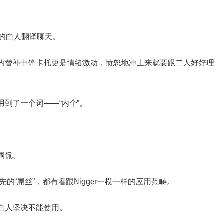
的白人翻译聊天。
的替补中锋卡托更是情绪激动，愤怒地冲上来就要跟二人好好理
到了一个词——“内个”。
。
调侃。
先的“屌丝”，都有着跟Nigger一模一样的应用范畴。
白人坚决不能使用。