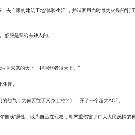
OG，去自家的建筑工地“体验生活”，并试图用当时最为火爆的“打
。舒服是留给有钱人的。”
米认为未来的天下，得屌丝者得天下。”
米集团。
”们的怨气，为何要往丁真身上撒？》，开了一个超大AOE。
的“自渎”属性，以为自己在玩梗，却严重伤害了广大人民感情的