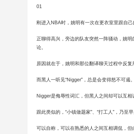
01
刚进入NBA时，姚明有一次在更衣室里跟自己
正聊得高兴，旁边的队友突然一阵骚动，姚明
论。
原因就在于，姚明和那位翻译聊天过程中反复用
而黑人一听见“Nigger”，总是会变得怒不可遏
Nigger是侮辱性词汇，但黑人之间却可以互相
跟此类似的，“小镇做题家”、“打工人”，乃至早
可以自称，可以在熟悉的人之间互相调侃，但