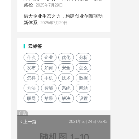
路径
2025年7月29日
借大企业生态之力，构建创业创新驱动
新体系
2025年7月29日
云标签
引
什么
企业
优化
分析
发布
如何
安全
怎么
怎样
手机
技术
数据
方法
智能
系统
网站
联网
苹果
解决
设置
广告
上一篇
2021年5月24日 05:43