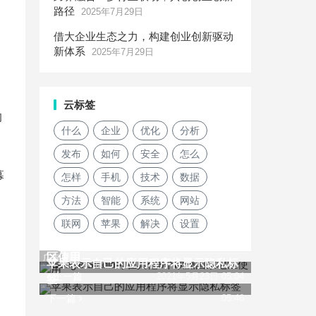
路径
2025年7月29日
借大企业生态之力，构建创业创新驱动
新体系
2025年7月29日
云标签
的
什么
企业
优化
分析
发布
如何
安全
怎么
幕
怎样
手机
技术
数据
方法
智能
系统
网站
联网
苹果
解决
设置
Google Stadia可在其他8个欧洲国家地
区使用
广告
苹果表示自己的应用程序将显示隐私标
上一篇
2021年5月23日 05:04
签
下一篇
05:46