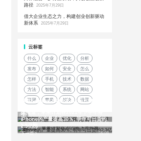
路径
2025年7月29日
借大企业生态之力，构建创业创新驱动
新体系
2025年7月29日
云标签
什么
企业
优化
分析
发布
如何
安全
怎么
怎样
手机
技术
数据
方法
智能
系统
网站
联网
苹果
解决
设置
具有Exynos 2100的Galaxy S21 Ultra
在最新基准测试结果中无法胜过A14仿
据报道，苹果计划在2021年下半年将
生
广告
iPhone的产量提高30％; 明年可出货约
上一篇
2021年5月23日 05:06
2.3亿部
下一篇
05:08