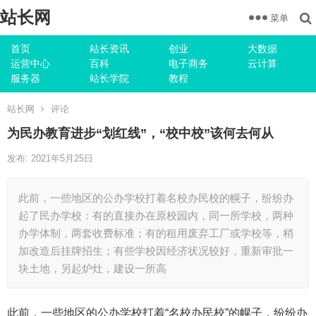
站长网
菜单
首页
站长资讯
创业
大数据
运营中心
百科
电子商务
云计算
服务器
站长学院
教程
站长网
评论
为民办教育进步“划红线”，“校中校”该何去何从
发布: 2021年5月25日
此前，一些地区的公办学校打着名校办民校的幌子，纷纷办
起了民办学校：有的直接办在原校园内，同一所学校，两种
办学体制，两套收费标准；有的租用废弃工厂或学校等，稍
加改造后挂牌招生；有些学校因经济状况较好，重新审批一
块土地，另起炉灶，建设一所高
此前，一些地区的公办学校打着“名校办民校”的幌子，纷纷办