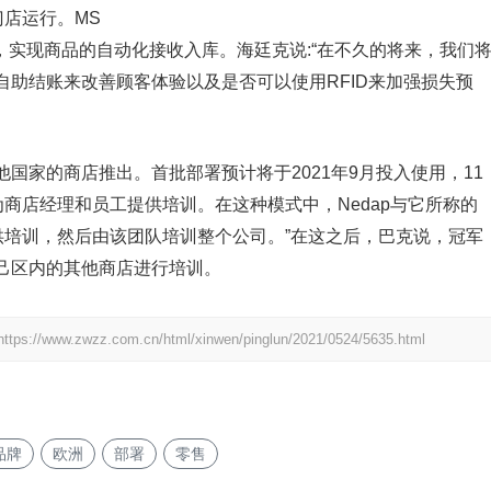
门店运行。MS
心，实现商品的自动化接收入库。海廷克说:“在不久的将来，我们
助结账来改善顾客体验以及是否可以使用RFID来加强损失预
国家的商店推出。首批部署预计将于2021年9月投入使用，11
念为商店经理和员工提供培训。在这种模式中，Nedap与它所称的
供培训，然后由该团队培训整个公司。”在这之后，巴克说，冠军
己区内的其他商店进行培训。
https://www.zwzz.com.cn/html/xinwen/pinglun/2021/0524/5635.html
品牌
欧洲
部署
零售