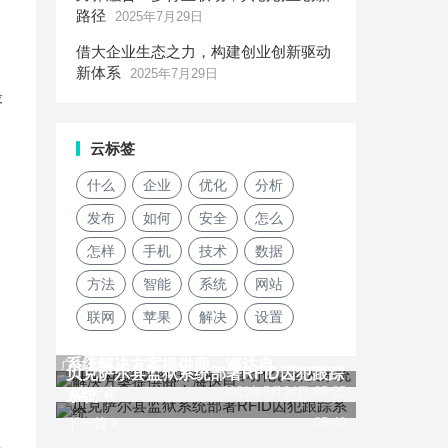
路径
2025年7月29日
借大企业生态之力，构建创业创新驱动
新体系
2025年7月29日
最
云标签
什么
企业
优化
分析
发布
如何
安全
怎么
怎样
手机
技术
数据
方法
智能
系统
网站
，
联网
苹果
解决
设置
【IOTE 国际物联网展】自动化设备及
系统解决方案提供商，海达自
广告
贝克萨尔县监狱系统部署RFID囚犯跟踪
上一篇
2021年5月24日 05:25
系统
下一篇
05:40