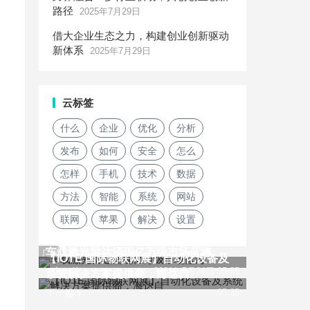
路径
2025年7月29日
借大企业生态之力，构建创业创新驱动
新体系
2025年7月29日
云标签
什么
企业
优化
分析
发布
如何
安全
怎么
怎样
手机
技术
数据
方法
智能
系统
网站
联网
苹果
解决
设置
车载激光雷达涌现亿万级市场蓝海
广告
【IOTE 国际物联网展】自动化设备及
上一篇
2021年5月24日 05:05
系统解决方案提供商，海达自
下一篇
05:25