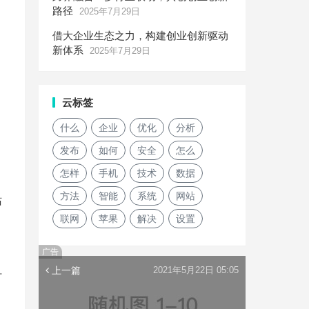
路径
2025年7月29日
借大企业生态之力，构建创业创新驱动
新体系
2025年7月29日
云标签
什么
企业
优化
分析
发布
如何
安全
怎么
怎样
手机
技术
数据
方法
智能
系统
网站
站
联网
苹果
解决
设置
广告
上一篇
2021年5月22日 05:05
打