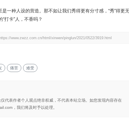
，甚至是一种人设的营造。那不如让我们秀得更有分寸感，“秀”得更
“打卡”人，不香吗？
https://www.zwzz.com.cn/html/xinwen/pinglun/2021/0522/3919.html
友
痛苦
难受
论仅代表作者个人观点绝非权威，不代表本站立场。如您发现内容存在
il.com，我们将及时予以处理。