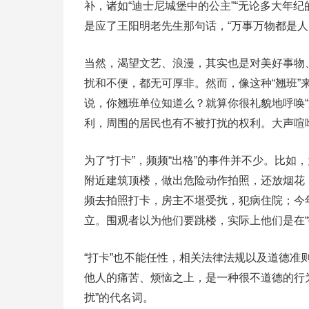
补，诸如“迪士尼城堡中的公主”“无论多大年纪
是应了王阳明老先生那句话，“万事万物都是人
当然，渴望文艺、浪漫，其实也是对美好事物
扰和不便，都无可厚非。然而，像这种“翘班”
说，你翘班单位知道么？就算你很礼貌地呼唤
利，周围的居民也有不被打扰的权利。大声喧
为了“打卡”，频频“出格”的事件并不少。比如
附近建筑顶楼，做出危险动作拍照，还放烟花
频去拍照打卡，房主不堪受扰，犯病住院；今
立。围观者以为他们要跳楼，实际上他们是在“
“打卡”也不能任性，相关法律法规以及道德准则
他人的痛苦、烦恼之上，是一种很不道德的行为
扰”的代名词。