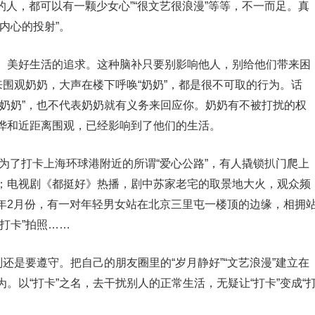
的人，都可以有一颗少女心”“很文艺很浪漫”等等，不一而足。真
内心的投射”。
、美好生活的追求。这种脑补只要别影响他人，别给他们带来困
来围观奶奶，大声在楼下呼唤“奶奶”，都是很不可取的行为。话
“奶奶”，也不代表奶奶就有义务来回应你。奶奶有不被打扰的权
哗和近距离围观，已经影响到了他们的生活。
，为了打卡上海环球港附近的所谓“爱心公路”，有人撬锁扒门爬上
；电视剧《都挺好》热播，剧中苏家老宅的取景地大火，观众频
年2月份，有一对年轻男女站在北京三里屯一楼顶的边缘，相拥
打卡”拍照……
还是要遵守。把自己的朋友圈里的“岁月静好”“文艺浪漫”建立在
。以“打卡”之名，去干扰别人的正常生活，无疑让“打卡”变成“