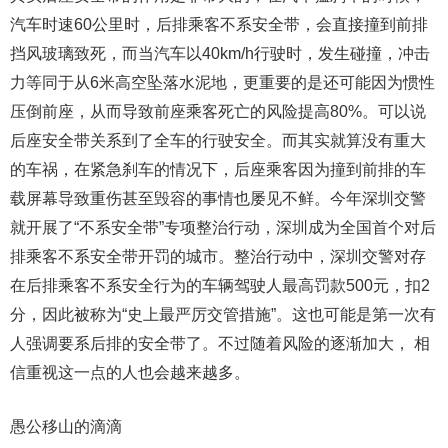
汽车时速60公里时，后排乘客不系安全带，会直接撞到前排
挡风玻璃致死，而当汽车以40km/h行驶时，发生碰撞，冲击
力等同于从6米高空坠落水泥地，更重要的是还可能因为惯性
压倒前座，从而导致前座乘客死亡的风险提高80%。可以说
后座安全带关系到了全车的行驶安全。而其实就算没有重大
的车祸，在紧急刹车的情况下，后座乘客因为撞到前排的车
载屏幕导致重伤甚至毁容的事情也屡见不鲜。今年深圳交警
就开展了“不系安全带”专项整治行动，深圳成为全国首个对后
排乘客不系安全带开罚的城市。整治行动中，深圳交警对存
在后排乘客不系安全行为的车辆驾驶人最高罚款500元，扣2
分，因此被称为“史上最严厉交管措施”。这也可能是第一次有
人强调要系后排的安全带了。不过随着风险的逐渐加大， 相
信重视这一点的人也会越来越多。
愚公移山的滴滴