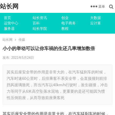
站长网
菜单
首页
站长资讯
创业
大数据
运营中心
百科
电子商务
云计算
服务器
站长学院
教程
站长网
传媒
小小的举动可以让你车祸的生还几率增加数倍
发布: 2021年5月24日
其实后座安全带的作用是非常大的，在汽车猛刹车的时候，
汽车时速60公里时，后排乘客不系安全带，会直接撞到前排
挡风玻璃致死，而当汽车以40km/h行驶时，发生碰撞，冲击
力等同于从6米高空坠落水泥地，更重要的是还可能因为惯
性压倒前座，从而导致前座乘客死
其实后座安全带的作用是非常大的，在汽车猛刹车的时候，