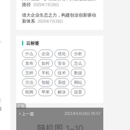
路径
2025年7月29日
借大企业生态之力，构建创业创新驱动
新体系
2025年7月29日
云标签
了
什么
企业
优化
分析
发布
如何
安全
怎么
怎样
手机
技术
数据
方法
智能
系统
网站
联网
苹果
解决
设置
性
广告
的
上一篇
2021年5月24日 05:57