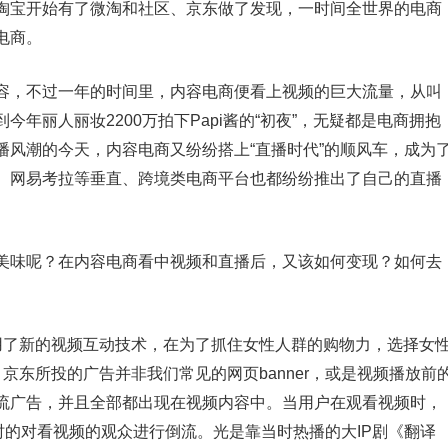
淘宝开始有了微淘和社区、京东做了发现，一时间全世界的电商
电商。
容，不过一年的时间里，内容电商便看上视频的巨大流量，从叫
年丽人丽妆2200万拍下Papi酱的“初夜”，无疑都是电商拥抱
播风潮的今天，内容电商又纷纷搭上“直播时代”的顺风车，成为
、网易考拉等垂直、跨境类电商平台也都纷纷推出了自己的直播
美味呢？在内容电商看中视频和直播后，又该如何变现？如何去
网启用了新的视频互动技术，在为了抓住女性人群的购物力，选择女
。京东所投的广告并非我们常见的网页banner，或是视频播放前
流广告，并且全部都出现在视频内容中。当用户在观看视频时，
时的对看视频的观众进行倒流。光是靠当时热播的大IP剧《翻译