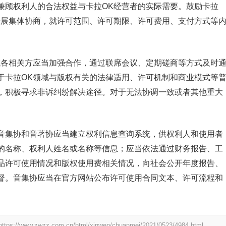
兼顾权利人的合法权益与卡拉OK经营者的实际需要。鼓励卡拉
开展集体协商，就许可范围、许可期限、许可费用、支付方式等
各相关方应当加强合作，通过联席会议、定期磋商等方式及时
于卡拉OK领域与版权有关的法律适用、许可机制和商业模式等
，积极寻求非诉纠纷解决途径。对于无法协调一致或者其他重大
集协和音著协应当建立权利信息查询系统，供权利人和使用者
的名称、权利人姓名或名称等信息；应当依法通过财务报告、工
品许可使用情况和版权使用费相关情况，向社会公开年度报告、
督。音集协应当在官方网站公布许可使用合同文本、许可流程和
https://www.zwzz.com.cn/html/xinwen/chuanmei/2021/0523/4984.html