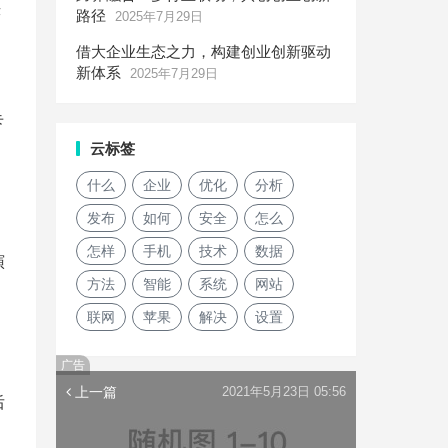
秩
路径
2025年7月29日
借大企业生态之力，构建创业创新驱动
新体系
2025年7月29日
卡
云标签
什么
企业
优化
分析
发布
如何
安全
怎么
怎样
手机
技术
数据
演
方法
智能
系统
网站
联网
苹果
解决
设置
广告
上一篇
2021年5月23日 05:56
后