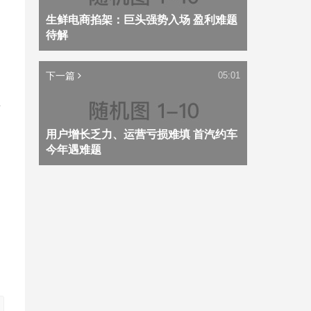
生鲜电商掐架：巨头强势入场 盈利难题
内
待解
下一篇
05:01
通
普
用户增长乏力、运营亏损难填 首汽约车
今年遇难题