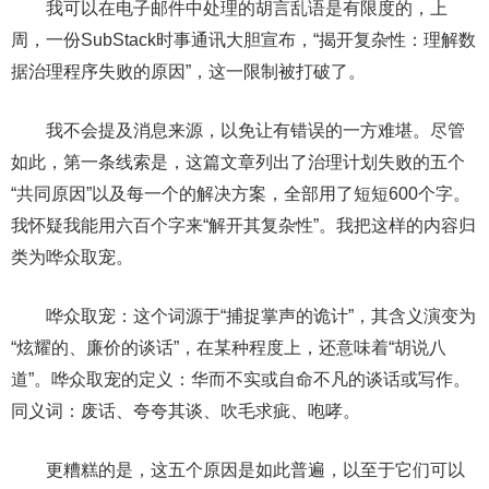
我可以在电子邮件中处理的胡言乱语是有限度的，上
周，一份SubStack时事通讯大胆宣布，“揭开复杂性：理解数
据治理程序失败的原因”，这一限制被打破了。
我不会提及消息来源，以免让有错误的一方难堪。尽管
如此，第一条线索是，这篇文章列出了治理计划失败的五个
“共同原因”以及每一个的解决方案，全部用了短短600个字。
我怀疑我能用六百个字来“解开其复杂性”。我把这样的内容归
类为哗众取宠。
哗众取宠：这个词源于“捕捉掌声的诡计”，其含义演变为
“炫耀的、廉价的谈话”，在某种程度上，还意味着“胡说八
道”。哗众取宠的定义：华而不实或自命不凡的谈话或写作。
同义词：废话、夸夸其谈、吹毛求疵、咆哮。
更糟糕的是，这五个原因是如此普遍，以至于它们可以