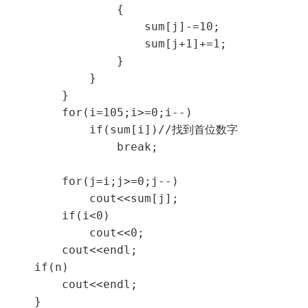
                {

                    sum[j]-=10;

                    sum[j+1]+=1;

                }

            }

        }

        for(i=105;i>=0;i--)

            if(sum[i])//找到首位数字

                break;

        for(j=i;j>=0;j--)

            cout<<sum[j];

        if(i<0)

            cout<<0;

        cout<<endl;

    if(n)

        cout<<endl;

    }
