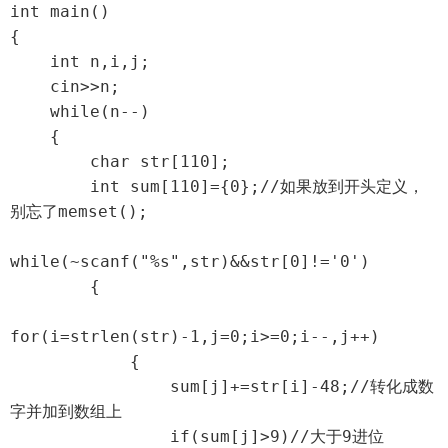
int main()

{

    int n,i,j;

    cin>>n;

    while(n--)

    {

        char str[110];

        int sum[110]={0};//如果放到开头定义，
别忘了memset();

while(~scanf("%s",str)&&str[0]!='0')

        {

for(i=strlen(str)-1,j=0;i>=0;i--,j++)

            {

                sum[j]+=str[i]-48;//转化成数
字并加到数组上

                if(sum[j]>9)//大于9进位
