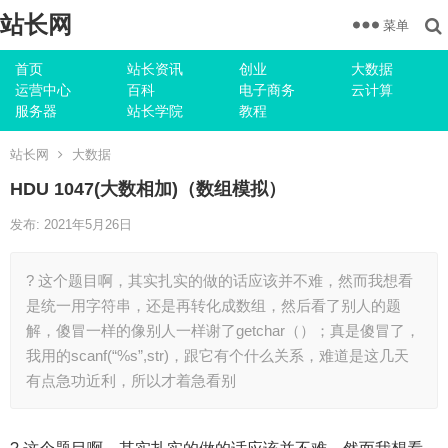
站长网
菜单
首页
站长资讯
创业
大数据
运营中心
百科
电子商务
云计算
服务器
站长学院
教程
站长网
大数据
HDU 1047(大数相加)（数组模拟）
发布: 2021年5月26日
? 这个题目啊，其实扎实的做的话应该并不难，然而我想看
是统一用字符串，还是再转化成数组，然后看了别人的题
解，傻冒一样的像别人一样谢了getchar（）；真是傻冒了，
我用的scanf(“%s”,str)，跟它有个什么关系，难道是这几天
有点急功近利，所以才着急看别