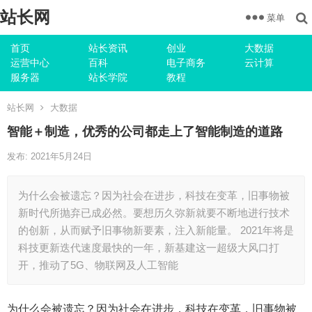
站长网
菜单
首页
站长资讯
创业
大数据
运营中心
百科
电子商务
云计算
服务器
站长学院
教程
站长网
大数据
智能＋制造，优秀的公司都走上了智能制造的道路
发布: 2021年5月24日
为什么会被遗忘？因为社会在进步，科技在变革，旧事物被
新时代所抛弃已成必然。要想历久弥新就要不断地进行技术
的创新，从而赋予旧事物新要素，注入新能量。 2021年将是
科技更新迭代速度最快的一年，新基建这一超级大风口打
开，推动了5G、物联网及人工智能
为什么会被遗忘？因为社会在进步，科技在变革，旧事物被