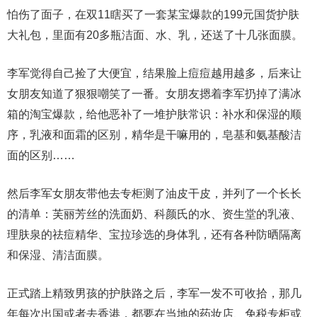
怕伤了面子，在双11瞎买了一套某宝爆款的199元国货护肤
大礼包，里面有20多瓶洁面、水、乳，还送了十几张面膜。
李军觉得自己捡了大便宜，结果脸上痘痘越用越多，后来让
女朋友知道了狠狠嘲笑了一番。女朋友摁着李军扔掉了满冰
箱的淘宝爆款，给他恶补了一堆护肤常识：补水和保湿的顺
序，乳液和面霜的区别，精华是干嘛用的，皂基和氨基酸洁
面的区别……
然后李军女朋友带他去专柜测了油皮干皮，并列了一个长长
的清单：芙丽芳丝的洗面奶、科颜氏的水、资生堂的乳液、
理肤泉的祛痘精华、宝拉珍选的身体乳，还有各种防晒隔离
和保湿、清洁面膜。
正式踏上精致男孩的护肤路之后，李军一发不可收拾，那几
年每次出国或者去香港，都要在当地的药妆店、免税专柜或