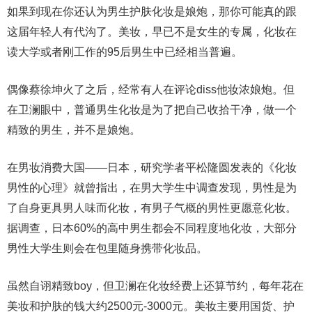
如果到现在你还认为男生护肤化妆是娘炮，那你可能真的跟
这届年轻人有代沟了。美妆，早已不是女生的专属，化妆在
读大学或者刚工作的95后男生中已经相当普遍。
偶像蔡徐坤火了之后，经常有人在评论diss他妆浓娘炮。但
在卫澜眼中，普通男生化妆是为了把自己收拾干净，做一个
精致的男生，并不是娘炮。
在男妆消费大国——日本，研究学者平松隆圆发表的《化妆
男性的心理》就曾指出，在男大学生中调查发现，男性是为
了自身更具男人味而化妆，有男子气概的男性更愿意化妆。
据调查，日本60%的高中男生都会不同程度地化妆，大部分
男性大学生则会在包里随身携带化妆品。
虽然自诩精致boy，但卫澜在化妆经费上还算节约，每年花在
美妆和护肤的钱大约2500元-3000元。美妆主要用国货、护