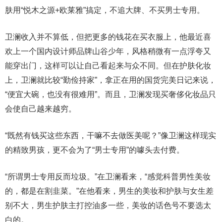
肤用“悦木之源+欧莱雅”搞定，不追大牌、不买男士专用。
卫澜收入并不算低，但把更多的钱花在买衣服上，他最近喜
欢上一个国内设计师品牌山谷少年，风格稍微有一点浮夸又
能穿出门，这样可以让自己看起来与众不同。但在护肤化妆
上，卫澜就比较“勤俭持家”，拿正在用的国货完美日记来说，
“便宜大碗，也没有很难用”。而且，卫澜发现买奢侈化妆品只
会使自己越来越穷。
“既然有钱买这些东西，干嘛不去做医美呢？”像卫澜这样现实
的精致男孩，更不会为了“男士专用”的噱头去付费。
“所谓男士专用反而垃圾。”在卫澜看来，“感觉科普男性美妆
的，都是在割韭菜。”在他看来，男生的美妆和护肤与女生差
别不大，男生护肤主打控油多一些，美妆的话色号不要选太
白的。