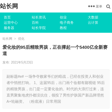
站长网
菜单
首页
站长资讯
创业
大数据
运营中心
百科
电子商务
云计算
服务器
站长学院
教程
站长网
优化
爱化妆的95后精致男孩，正在撑起一个5400亿全新赛
道
发布: 2021年5月23日
副标题#e# 一场争夺败家爷们的暗战，已经在投资人和创业
者中悄然打响。 1、这届95后，出门画个妆都有鄙视链 95后
的精致男孩，出门是一定要化妆的。时代的大浪打过来，连
直男聚集地虎扑都没抗住，领投了男性护肤国产新品牌理然
A+轮融资。 （粉底液）日常用国