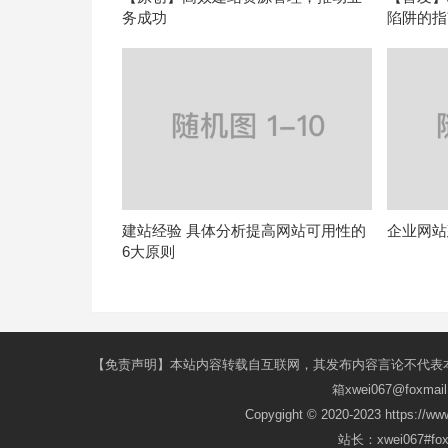
务成功
陷阱的指
建站经验 具体分析提高网站可用性的
企业网站
6大原则
【免责声明】本站内容转载自互联网，其发布内容言论不代表
箱xwei067@fox
Copygight © 2020-2023 https://w
站长：xwei067#f