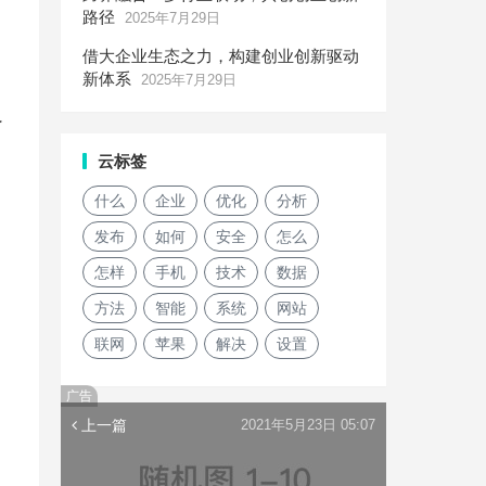
路径
2025年7月29日
借大企业生态之力，构建创业创新驱动
新体系
2025年7月29日
了
云标签
什么
企业
优化
分析
发布
如何
安全
怎么
怎样
手机
技术
数据
方法
智能
系统
网站
联网
苹果
解决
设置
广告
上一篇
2021年5月23日 05:07