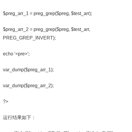
$preg_arr_1 = preg_grep($preg, $test_arr);
$preg_arr_2 = preg_grep($preg, $test_arr,
PREG_GREP_INVERT);
echo '<pre>';
var_dump($preg_arr_1);
var_dump($preg_arr_2);
?>
运行结果如下：