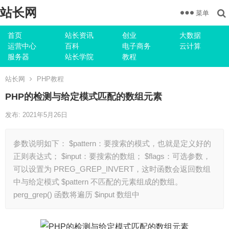
站长网
菜单
首页
站长资讯
创业
大数据
运营中心
百科
电子商务
云计算
服务器
站长学院
教程
站长网
PHP教程
PHP的检测与给定模式匹配的数组元素
发布: 2021年5月26日
参数说明如下： $pattern：要搜索的模式，也就是定义好的
正则表达式； $input：要搜索的数组； $flags：可选参数，
可以设置为 PREG_GREP_INVERT，这时函数会返回数组
中与给定模式 $pattern 不匹配的元素组成的数组。
perg_grep() 函数将遍历 $input 数组中