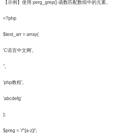
【示例】使用 perg_grep() 函数匹配数组中的元素。
<?php
$test_arr = array(
'C语言中文网',
'',
'php教程',
'abcdefg'
);
$preg = '/^[a-z]/';