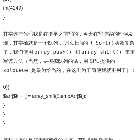
int(4249)
}
其实这些代码我是在挺早之前写的，今天在写博客的时候发
R_Sort()
现，其实桶就是一个队列，所以上面的
函数复杂
array_push()
array_shift()
了，我们使用
和
来重
写该方法（当然，要模拟队列的话，用 SPL 提供的
splqueue
是最为恰当的，在这里为了简便我就不用了）：
0){
$arr[$k ++] = array_shift($tempArr[$i]);
}
}
}