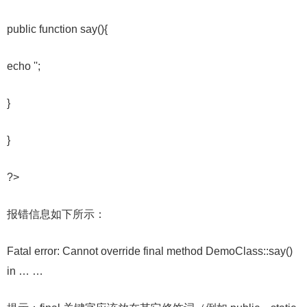
public function say(){
echo '';
}
}
?>
报错信息如下所示：
Fatal error: Cannot override final method DemoClass::say()
in … …