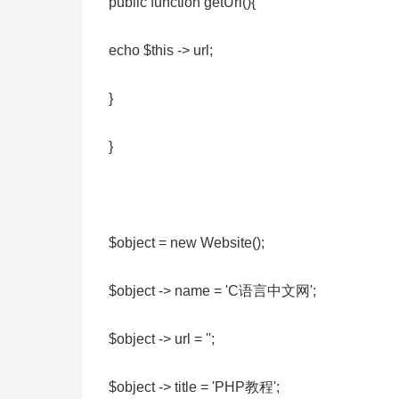
public function getUrl(){
echo $this -> url;
}
}
$object = new Website();
$object -> name = 'C语言中文网';
$object -> url = '';
$object -> title = 'PHP教程';