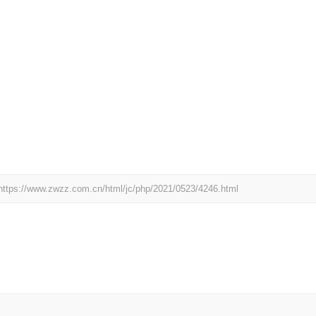
https://www.zwzz.com.cn/html/jc/php/2021/0523/4246.html