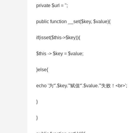
private $url = '';
public function __set($key, $value){
if(isset($this->$key)){
$this -> $key = $value;
}else{
echo '为“'.$key.'”赋值“'.$value.'”失败！<br>';
}
}