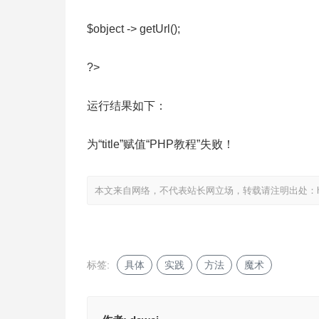
$object -> getUrl();
?>
运行结果如下：
为“title”赋值“PHP教程”失败！
本文来自网络，不代表站长网立场，转载请注明出处：
标签:
具体
实践
方法
魔术