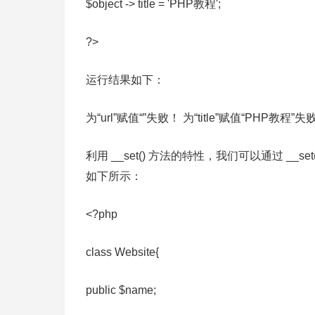
$object -> title = 'PHP教程';
?>
运行结果如下：
为“url”赋值“”失败！ 为“title”赋值“PHP教程”失
利用 __set() 方法的特性，我们可以通过 __s
如下所示：
<?php
class Website{
public $name;