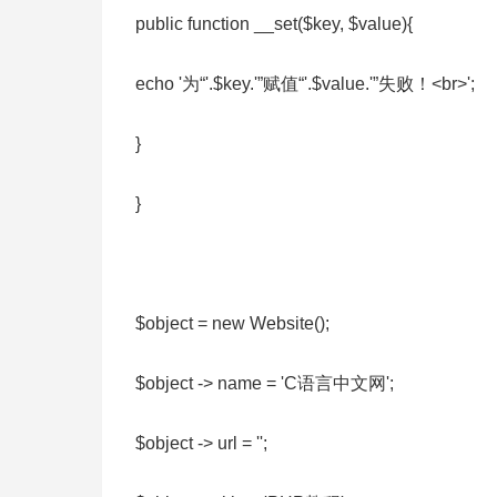
public function __set($key, $value){
echo '为“'.$key.'”赋值“'.$value.'”失败！<br>';
}
}
$object = new Website();
$object -> name = 'C语言中文网';
$object -> url = '';