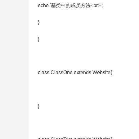
echo '基类中的成员方法<br>';
}
}
class ClassOne extends Website{
}