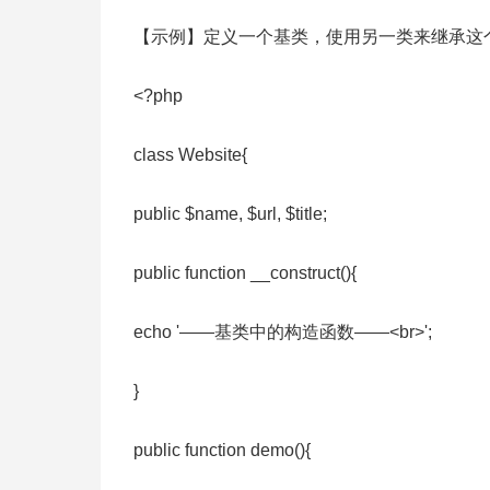
【示例】定义一个基类，使用另一类来继承这
<?php
class Website{
public $name, $url, $title;
public function __construct(){
echo '——基类中的构造函数——<br>';
}
public function demo(){