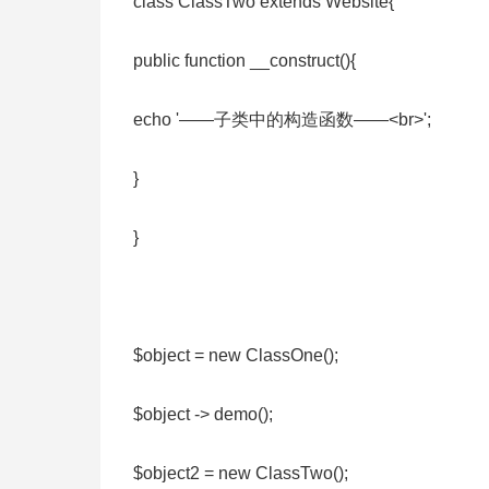
class ClassTwo extends Website{
public function __construct(){
echo '——子类中的构造函数——<br>';
}
}
$object = new ClassOne();
$object -> demo();
$object2 = new ClassTwo();