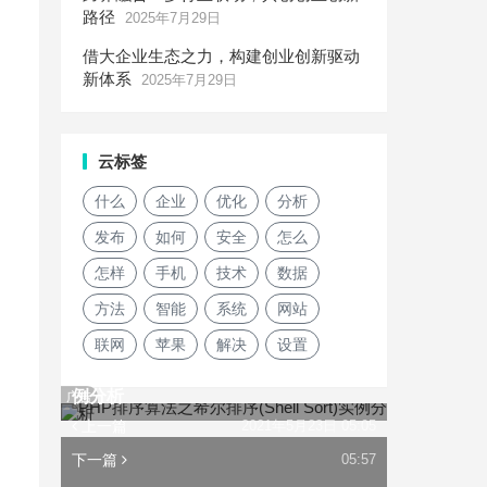
路径
2025年7月29日
借大企业生态之力，构建创业创新驱动
新体系
2025年7月29日
云标签
什么
企业
优化
分析
发布
如何
安全
怎么
怎样
手机
技术
数据
方法
智能
系统
网站
联网
苹果
解决
设置
PHP排序算法之希尔排序(Shell Sort)实
例分析
广告
上一篇
2021年5月23日 05:05
下一篇
05:57