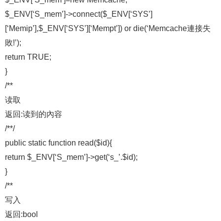
$_ENV[‘S_mem’]->connect($_ENV[‘SYS’]
[‘Memip’],$_ENV[‘SYS’][‘Mempt’]) or die(‘Memcache連接失
敗!’);
return TRUE;
}
/**
读取
返回:读到的內容
/**/
public static function read($id){
return $_ENV[‘S_mem’]->get(‘s_’.$id);
}
/**
写入
返回:bool