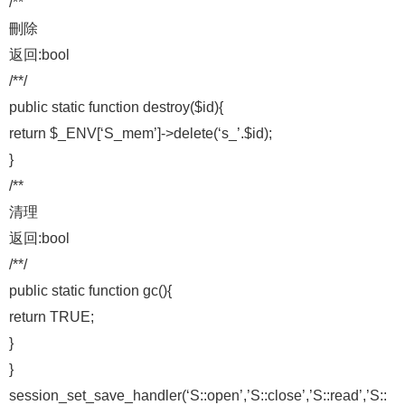
/**
刪除
返回:bool
/**/
public static function destroy($id){
return $_ENV[‘S_mem’]->delete(‘s_’.$id);
}
/**
清理
返回:bool
/**/
public static function gc(){
return TRUE;
}
}
session_set_save_handler(‘S::open’,’S::close’,’S::read’,’S::