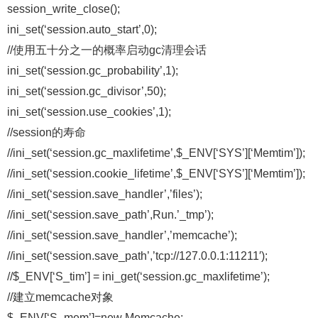
session_write_close();
ini_set(‘session.auto_start’,0);
//使用五十分之一的概率启动gc清理会话
ini_set(‘session.gc_probability’,1);
ini_set(‘session.gc_divisor’,50);
ini_set(‘session.use_cookies’,1);
//session的寿命
//ini_set(‘session.gc_maxlifetime’,$_ENV[‘SYS’][‘Memtim’]);
//ini_set(‘session.cookie_lifetime’,$_ENV[‘SYS’][‘Memtim’]);
//ini_set(‘session.save_handler’,’files’);
//ini_set(‘session.save_path’,Run.’_tmp’);
//ini_set(‘session.save_handler’,’memcache’);
//ini_set(‘session.save_path’,’tcp://127.0.0.1:11211′);
//$_ENV[‘S_tim’] = ini_get(‘session.gc_maxlifetime’);
//建立memcache对象
$_ENV[‘S_mem’]=new Memcache;