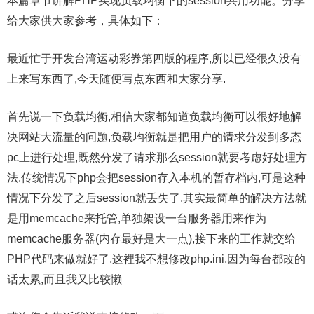
本篇章节讲解PHP实现负载均衡下的session共用功能。分享
给大家供大家参考，具体如下：
最近忙于开发台湾运动彩券第四版的程序,所以已经很久没有
上来写东西了,今天随便写点东西和大家分享.
首先说一下负载均衡,相信大家都知道负载均衡可以很好地解
决网站大流量的问题,负载均衡就是把用户的请求分发到多态
pc上进行处理,既然分发了请求那么session就要考虑好处理方
法.传统情况下php会把session存入本机的暂存档内,可是这种
情况下分发了之后session就丢失了,其实最简单的解决方法就
是用memcache来托管,单独架设一台服务器用来作为
memcache服务器(内存最好是大一点),接下来的工作就交给
PHP代码来做就好了,这裡我不想修改php.ini,因为每台都改的
话太累,而且我又比较懒