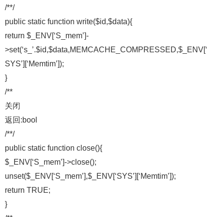
/**/
public static function write($id,$data){
return $_ENV[‘S_mem’]-
>set(‘s_’.$id,$data,MEMCACHE_COMPRESSED,$_ENV[‘
SYS’][‘Memtim’]);
}
/**
关闭
返回:bool
/**/
public static function close(){
$_ENV[‘S_mem’]->close();
unset($_ENV[‘S_mem’],$_ENV[‘SYS’][‘Memtim’]);
return TRUE;
}