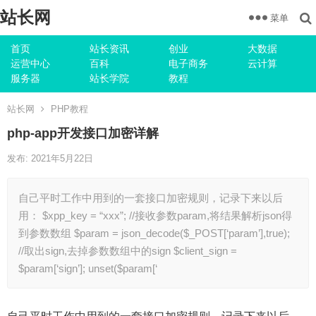
站长网
菜单
首页
站长资讯
创业
大数据
运营中心
百科
电子商务
云计算
服务器
站长学院
教程
站长网
PHP教程
php-app开发接口加密详解
发布: 2021年5月22日
自己平时工作中用到的一套接口加密规则，记录下来以后
用： $xpp_key = “xxx”; //接收参数param,将结果解析json得
到参数数组 $param = json_decode($_POST[‘param’],true);
//取出sign,去掉参数数组中的sign $client_sign =
$param[‘sign’]; unset($param[‘