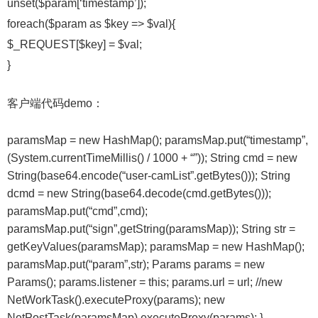
unset($param[‘timestamp’]);
foreach($param as $key => $val){
$_REQUEST[$key] = $val;
}
客户端代码demo：
paramsMap = new HashMap
(); paramsMap.put(“timestamp”,
(System.currentTimeMillis() / 1000 + “”)); String cmd = new
String(base64.encode(“user-camList”.getBytes())); String
dcmd = new String(base64.decode(cmd.getBytes()));
paramsMap.put(“cmd”,cmd);
paramsMap.put(“sign”,getString(paramsMap)); String str =
getKeyValues(paramsMap); paramsMap = new HashMap
();
paramsMap.put(“param”,str); Params params = new
Params(); params.listener = this; params.url = url; //new
NetWorkTask().executeProxy(params); new
NetPostTask(paramsMap).executeProxy(params); }