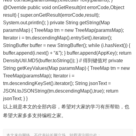
@Override public void onGetResult(int errorCode,Object
result) { super.onGetResult(errorCode,result);
System.out.println(); } private String getString(Map
paramsMap) { TreeMap tm = new TreeMap(paramsMap);
Iterator i = tm.descendingMap().entrySet().iterator();
StringBuffer buffer = new StringBuffer(); while (i.hasNext()) {
buffer.append(i.next() + “&”); } buffer.append(AppKey); return
DensityUtil.MD5(buffer.toString()); } // 得到键值对 private
String getKeyValues(Map
paramsMap) { TreeMap tm = new
TreeMap(paramsMap); Iterator i =
tm.descendingKeySet().iterator(); String jsonText =
JSON.toJSONString(tm.descendingMap(),true); return
jsonText; } }
以上就是本文的全部内容，希望对大家的学习有所帮助，也
希望大家多多支持编程之家。
本文来自网络，不代表站长网立场，转载请注明出处：