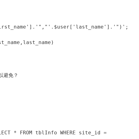
t_name,last_name) 
以避免？