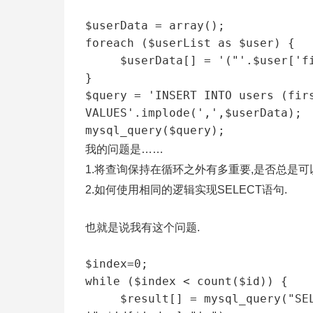
$userData = array();

foreach ($userList as $user) {

     $userData[] = '("'.$user['first_name'].'","'.$user['last_name'].'")';

}

$query = 'INSERT INTO users (firs
VALUES'.implode(',',$userData);

我的问题是……
1.将查询保持在循环之外有多重要,是否总是可
2.如何使用相同的逻辑实现SELECT语句.
也就是说我有这个问题.
$index=0;

while ($index < count($id)) {

     $result[] = mysql_query("SELECT * FROM tblInfo WHERE site_id = 