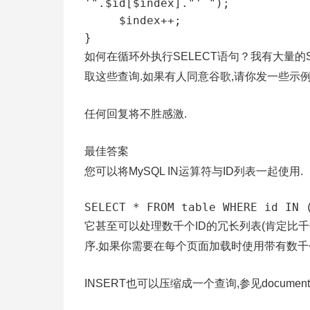
'".$id[$index]."' ");

     $index++;

如何在循环外执行SELECT语句？我有大量的
取这些查询.如果有人同意谷歌,请你发一些示例
任何回复将不胜感激.
最佳答案
您可以将MySQL IN运算符与ID列表一起使用.
它甚至可以处理数千个ID的冗长列表(肯定比千
序.如果你需要在每个页面加载时使用带有数千个
INSERT也可以压缩成一个查询,参见documentat