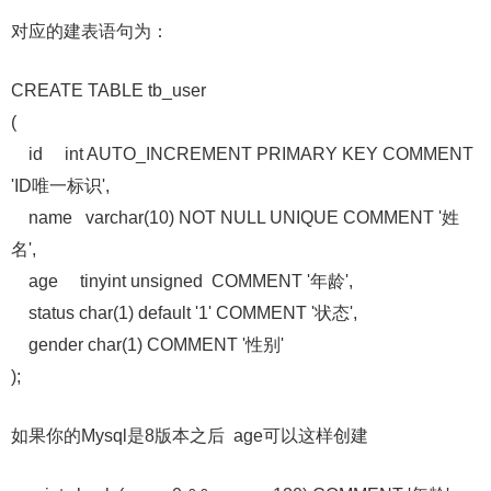
对应的建表语句为：
CREATE TABLE tb_user
(
id int AUTO_INCREMENT PRIMARY KEY COMMENT
'ID唯一标识',
name varchar(10) NOT NULL UNIQUE COMMENT '姓
名',
age tinyint unsigned COMMENT '年龄',
status char(1) default '1' COMMENT '状态',
gender char(1) COMMENT '性别'
);
如果你的Mysql是8版本之后 age可以这样创建