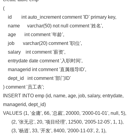
(
id int auto_increment comment 'ID' primary key,
name varchar(50) not null comment '姓名',
age int comment '年龄',
job varchar(20) comment '职位',
salary int comment '薪资',
entrydate date comment '入职时间',
managerid int comment '直属领导ID',
dept_id int comment '部门ID'
) comment '员工表';
INSERT INTO emp (id, name, age, job, salary, entrydate,
managerid, dept_id)
VALUES (1, '金庸', 66, '总裁', 20000, '2000-01-01', null, 5),
(2, '张无忌', 20, '项目经理', 12500, '2005-12-05', 1, 1),
(3, '杨逍', 33, '开发', 8400, '2000-11-03', 2, 1),