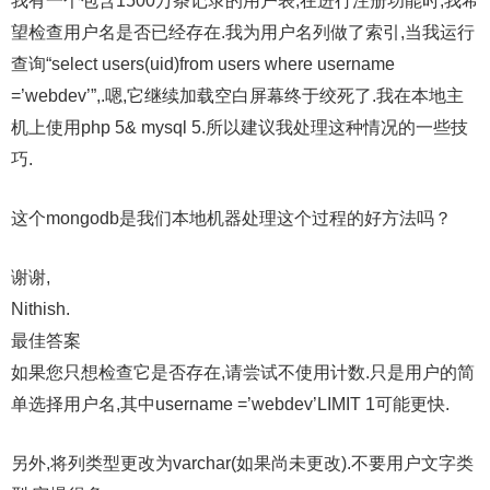
我有一个包含1500万条记录的用户表,在进行注册功能时,我希
望检查用户名是否已经存在.我为用户名列做了索引,当我运行
查询“select users(uid)from users where username
=’webdev’”,.嗯,它继续加载空白屏幕终于绞死了.我在本地主
机上使用php 5& mysql 5.所以建议我处理这种情况的一些技
巧.
这个mongodb是我们本地机器处理这个过程的好方法吗？
谢谢,
Nithish.
最佳答案
如果您只想检查它是否存在,请尝试不使用计数.只是用户的简
单选择用户名,其中username =’webdev’LIMIT 1可能更快.
另外,将列类型更改为varchar(如果尚未更改).不要用户文字类