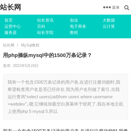
站长网
菜单
首页
站长资讯
创业
大数据
运营中心
百科
电子商务
云计算
服务器
站长学院
教程
站长网
MySql教程
用php操纵mysql中的1500万条记录？
发布: 2021年5月24日
我有一个包含1500万条记录的用户表,在进行注册功能时,我
希望检查用户名是否已经存在.我为用户名列做了索引,当我
运行查询“select users(uid)from users where username
=webdev”,.嗯,它继续加载空白屏幕终于绞死了.我在本地主机
上使用php 5 mysql 5.所以