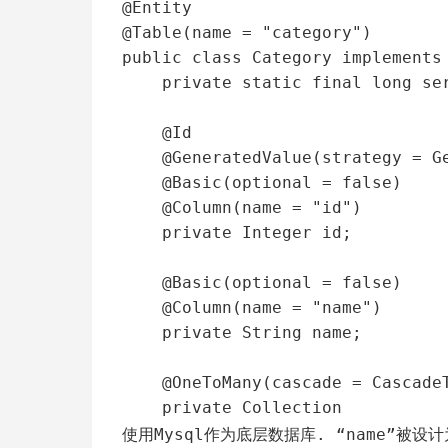
@Entity

@Table(name = "category")

public class Category implements 
    private static final long serialVersionUID = 1L;

    @Id

    @GeneratedValue(strategy = GenerationType.IDENTITY)

    @Basic(optional = false)

    @Column(name = "id")

    private Integer id;

    @Basic(optional = false)

    @Column(name = "name")

    private String name;

    @OneToMany(cascade = CascadeType.ALL,mappedBy = "category")

    private Collection
使用Mysql作为底层数据库. “name”被设计