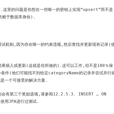
.这里的问题是你想在一些唯一的密钥上实现“upsert”而不是
e依赖于数据库身份).
些重试机制,因为存在唯一的约束违规,然后查找并更新现有记录(
T的结果插入或更新(这就是你所做的).这可以工作,但不是100％保
件(他们可能找不到给定categoryName的记录并尝试并行
能是一个可接受的解决方案.
有第三个奖励选项,请参阅12.2.5.3. INSERT … ON
但从未使用JPA进行过测试.