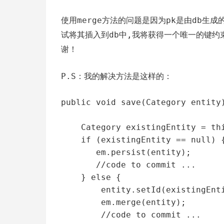
使用merge方法的问题是因为pk是由db生成
试将其插入到db中,我将获得一个唯一的键约
谢！
P.S：我的解决方法是这样的：
public void save(Category entity)
    Category existingEntity = this.find(entity.getName());

    if (existingEntity == null) {

       em.persist(entity);

       //code to commit ...

    } else {

        entity.setId(existingEntity.getId());

        em.merge(entity);

        //code to commit ...
