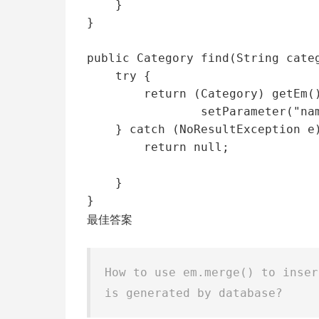
    }

}

public Category find(String categ
    try {

        return (Category) getEm().createNamedQuery("Category.findByName").

                setParameter("name",categoryName).getSingleResult();

    } catch (NoResultException e) {

        return null;

    }

最佳答案
How to use em.merge() to inser
is generated by database?