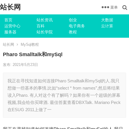
站长网
菜单
首页
站长资讯
创业
大数据
运营中心
百科
电子商务
云计算
服务器
站长学院
教程
站长网
MySql教程
Pharo Smalltalk和mySql
发布: 2021年5月23日
我正在寻找知道如何连接Pharo Smalltalk和mySql的人.我只
想做一些基本的事情,比如“select * from names”,然后将结果
读入Pharo. 有人对这个有了解吗？如果你有一个超级的屏幕
视频,我会给你买啤酒. 最佳答案查看DBXTalk. Mariano Peck
在ESUG 2011上做了一