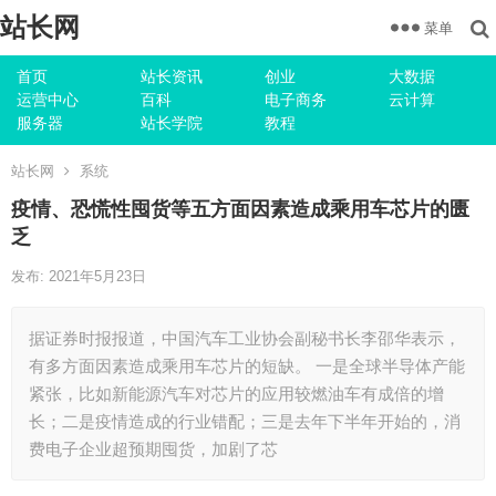
站长网
菜单
首页
站长资讯
创业
大数据
运营中心
百科
电子商务
云计算
服务器
站长学院
教程
站长网
系统
疫情、恐慌性囤货等五方面因素造成乘用车芯片的匮
乏
发布: 2021年5月23日
据证券时报报道，中国汽车工业协会副秘书长李邵华表示，
有多方面因素造成乘用车芯片的短缺。 一是全球半导体产能
紧张，比如新能源汽车对芯片的应用较燃油车有成倍的增
长；二是疫情造成的行业错配；三是去年下半年开始的，消
费电子企业超预期囤货，加剧了芯