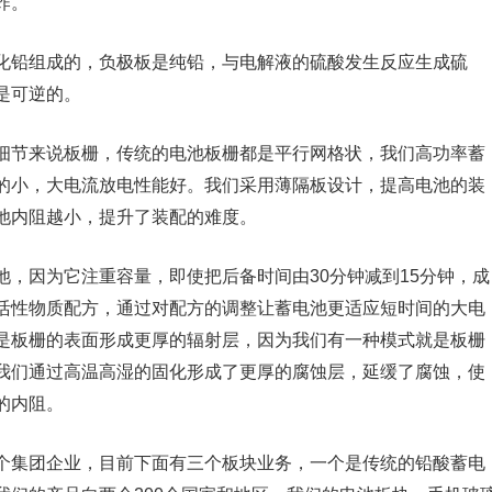
炸。
化铅组成的，负极板是纯铅，与电解液的硫酸发生反应生成硫
是可逆的。
细节来说板栅，传统的电池板栅都是平行网格状，我们高功率蓄
的小，大电流放电性能好。我们采用薄隔板设计，提高电池的装
池内阻越小，提升了装配的难度。
，因为它注重容量，即使把后备时间由30分钟减到15分钟，成
活性物质配方，通过对配方的调整让蓄电池更适应短时间的大电
是板栅的表面形成更厚的辐射层，因为我们有一种模式就是板栅
我们通过高温高湿的固化形成了更厚的腐蚀层，延缓了腐蚀，使
的内阻。
个集团企业，目前下面有三个板块业务，一个是传统的铅酸蓄电