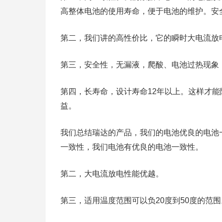
高整体电池的使用寿命，便于电池的维护。安
第二，我们讲的高性价比，它的瞬时大电流放
第三，安全性，无漏液，爬酸、电池过热现象
第四，长寿命，设计寿命12年以上。这样才
益。
我们总结瑞达的产品，我们的电池优良的电池
一致性，我们电池有优良的电池一致性。
第二，大电流放电性能优越。
第三，适用温度范围可以负20度到50度的范围