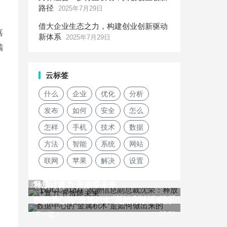
路径
2025年7月29日
借大企业生态之力，构建创业创新驱动
嘉
新体系
2025年7月29日
瑞
云标签
什么
企业
优化
分析
发布
如何
安全
怎么
怎样
手机
技术
数据
方法
智能
系统
网站
联网
苹果
解决
设置
【IDCC2020】浪潮信息副总裁沈荣：
释放计算力 开放即未来
广告
上一篇
2021年5月23日 05:37
数据中心的“金属积木”是如何做出来的
下一篇
05:52