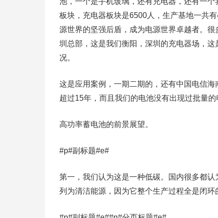
池，一个是手机玻璃，还有充电器，还有一个
板块，充电器板块是6500人，生产基地一共
源世界的坚强后盾，成为电源世界卓越者。很
圳总部，这是我们衡阳，深圳的充电器场，这
况。
这是应用案例，一期二期的，还有中国电信海
超过15年，而且我们的电池没有出现过批量的
高功率蓄电池的前景展望。
#p#副标题#e#
第一，我们认为这是一种低碳。国内很多都认
列为清洁能源，因为它整个生产过程全是闭环
#p#副标题#e##p#分页标题#e#