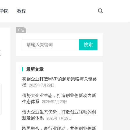
学院
教程
广告
搜索
数
最新文章
初创企业打造MVP的起步策略与关键路
径
2025年7月29日
借势大企业生态，打造创业创新动力新
生态体系
2025年7月29日
借大企业生态优势，打造创业驱动的创
新发展体系
2025年7月29日
跨界融合：多行业联动，共创创业创新