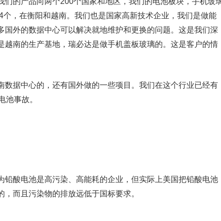
我们的产品向两个200个国家和地区，我们的电池板块，手机玻
有4个，在衡阳和越南。我们也是国家高新技术企业，我们是做能
多国外的数据中心可以解决就地维护和更换的问题。这是我们深
是越南的生产基地，瑞必达是做手机盖板玻璃的。这是客户的情
南数据中心的，还有国外做的一些项目。我们在这个行业已经有
电池事故。
为铅酸电池是高污染、高能耗的企业，但实际上美国把铅酸电池
的，而且污染物的排放远低于国标要求。