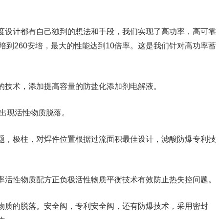
度设计都有自己独到的想法和手段，我们实现了高功率，高可靠
培到260安培，最大的性能达到10倍率。这是我们针对高功率蓄
的技术，添加提高容量的防盐化添加剂电解液。
会出现活性物质脱落。
题，极柱，对焊件位置根据过流面积最佳设计，滤酸防爆专利技
率活性物质配方正负极活性物质平衡技术有效防止热失控问题。
物质的脱落。安全阀，专利安全阀，还有防爆技术，采用密封