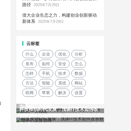
路径
2025年7月29日
借大企业生态之力，构建创业创新驱动
新体系
2025年7月29日
云标签
什么
企业
优化
分析
发布
如何
安全
怎么
怎样
手机
技术
数据
方法
智能
系统
网站
联网
苹果
解决
设置
新基建时代，如何破解云计算数据中心
功
面临的三大挑战
广告
科技推动时代发展，浅谈IT技术如何改
上一篇
2021年5月23日 05:05
善数据中心运维管理
下一篇
05:00