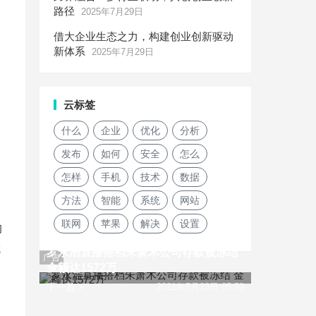
路径
2025年7月29日
借大企业生态之力，构建创业创新驱动
新体系
2025年7月29日
云标签
什么
企业
优化
分析
发布
如何
安全
怎么
怎样
手机
技术
数据
方法
智能
系统
网站
联网
苹果
解决
设置
均
成
罗永浩直播搭档朱萧木公司存款被冻结
广告
金额达1572万
下一篇
2021年5月23日 05:59
，