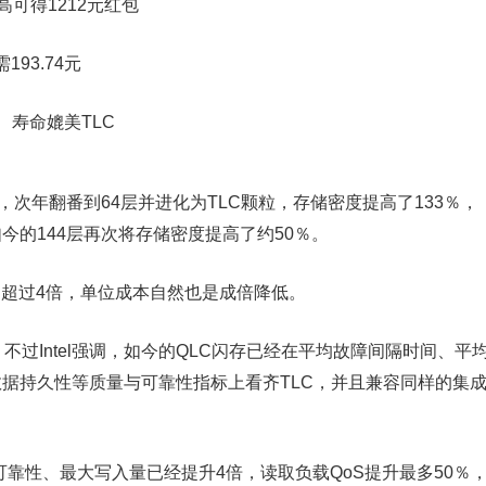
高可得1212元红包
93.74元
C闪存，次年翻番到64层并进化为TLC颗粒，存储密度提高了133％，
如今的144层再次将存储密度提高了约50％。
加了超过4倍，单位成本自然也是成倍降低。
，不过Intel强调，如今的QLC闪存已经在平均故障间隔时间、平
、数据持久性等质量与可靠性指标上看齐TLC，并且兼容同样的集
可靠性、最大写入量已经提升4倍，读取负载QoS提升最多50％