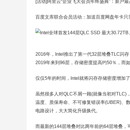
[活动]阿里云“企业飞天会员年终盛典”：新户最
百度文库联合会员活动：加送百度网盘年卡只需1
2016年，Intel推出了第一代32层堆叠TL
2019年来到96层，存储密度提高约50％，而
仅仅5年的时间，Intel就将闪存存储密度增
虽然很多人对QLC不屑一顾(就像当初对TLC)
温度、质保寿命、不可修复错误率(UBER)
电路设计，大大简化升级换代。
而最新的144层堆叠对比两年前的64层堆叠，