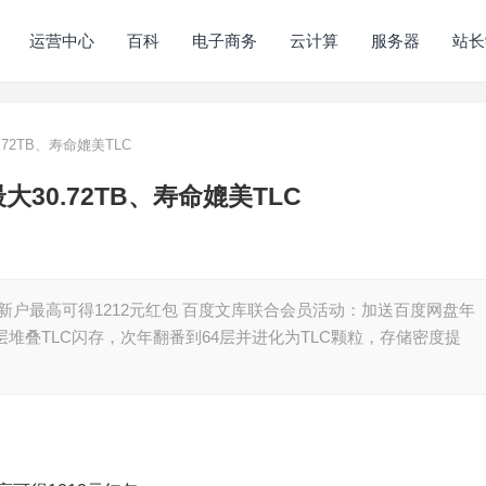
运营中心
百科
电子商务
云计算
服务器
站长
0.72TB、寿命媲美TLC
 最大30.72TB、寿命媲美TLC
：新户最高可得1212元红包 百度文库联合会员活动：加送百度网盘年
一代32层堆叠TLC闪存，次年翻番到64层并进化为TLC颗粒，存储密度提