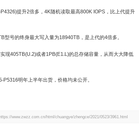
P4326)提升2倍多，4K随机读取最高800K IOPS，比上代提升
2TB型号的终身最大写入量为18940TB，是上代的4倍多。
05TB(U.2)或者1PB(E1.L)的总存储容量，从而大大降低
SD D5-P5316明年上半年出货，价格均未公开。
https://www.zwzz.com.cn/html/chuangye/zhengce/2021/0523/3961.html