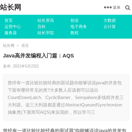
站长网
菜单
首页
站长资讯
创业
大数据
运营中心
百科
电子商务
云计算
服务器
站长学院
教程
站长网
语言
Java高并发编程入门篇：AQS
发布: 2021年5月23日
曾经有一道比较比较经典的面试题你能够说说java的并发包
下面有哪些常见的类?大多数人应该都可以说出
CountDownLatch、CyclicBarrier、Sempahore多线程并发三
大利器。这三大利器都是通过AbstractQueuedSynchronizer
抽象类(下面简写AQS)来实现的，所以学习三
曾经有一道比较比较经典的面试题“你能够说说java的并发包