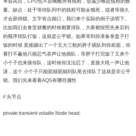
率会高点，CPU也不必唤醒所有线程，会减少唤起线程的数
量。缺点：处于等待队列中的线程可能会饿死，或者等很久
才会获得锁。文字有点拗口，我们来个实际的例子说明下。
比如我们去食堂就餐的时候都要排队，大家都按照先来后到
的顺序排队打饭，这就是公平锁。如果等到你准备拿盘子打
饭的时候 直接蹦出了一个五大三粗的胖子插队到你前面，你
看打不赢他只能忍气吞声让他插队，等胖子打完饭了又来个
小个子也来插你队，这时候你没法忍了，直接大吼一声让他
滚，这个 小个子只能屁颠屁颠到队尾去排队了这就是非公平
锁。我们先来看看AQS有哪些属性
// 头节点
private transient volatile Node head;