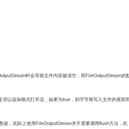
utStream时会导致文件内容被清空，而FileOutputStream的
参数2为是否以追加模式打开流，如果为true，则字节将写入文件的尾部
实际上使用FileOutputStream并不需要调用flush方法，此