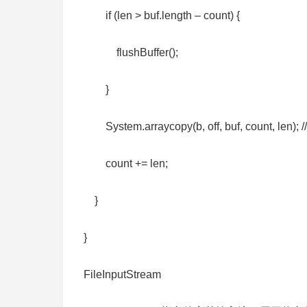
if (len > buf.length – count) {
flushBuffer();
}
System.arraycopy(b, off, buf, count, len
count += len;
}
}
FileInputStream