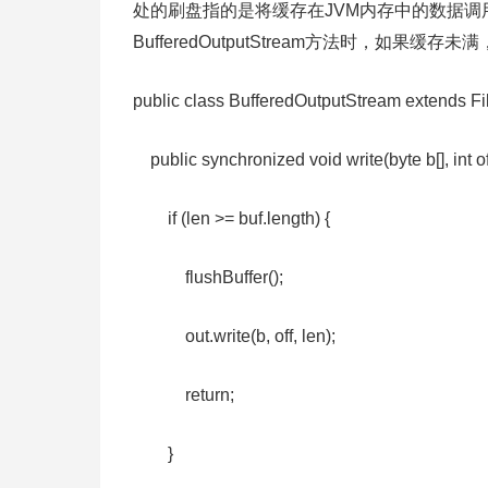
处的刷盘指的是将缓存在JVM内存中的数据调用系统函数
BufferedOutputStream方法时，如果
public class BufferedOutputStream extends Fi
public synchronized void write(byte b[], int of
if (len >= buf.length) {
flushBuffer();
out.write(b, off, len);
return;
}