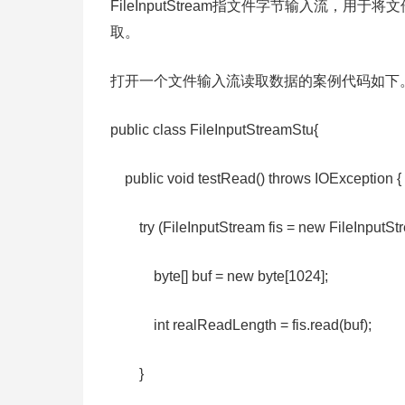
FileInputStream指文件字节输入流
取。
打开一个文件输入流读取数据的案例代码如下
public class FileInputStreamStu{
public void testRead() throws IOExceptio
try (FileInputStream fis = new FileInputStrea
byte[] buf = new byte[1024];
int realReadLength = fis.read(buf);
}