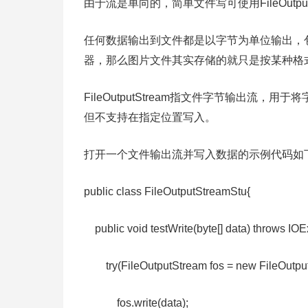
由于流是单向的，简单文件写可使用FileOutputSt
任何数据输出到文件都是以字节为单位输出，
器，那么图片文件其实存储的就只是按某种格
FileOutputStream指文件字节输出
但不支持在指定位置写入。
打开一个文件输出流并写入数据的示例代码如
public class FileOutputStreamStu{
public void testWrite(byte[] data) th
try(FileOutputStream fos = new FileOutputStr
fos.write(data);