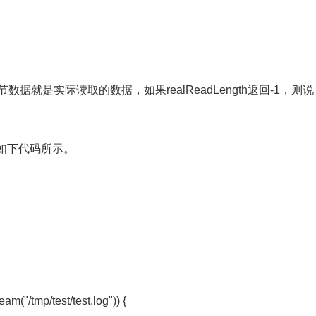
的字节数据就是实际读取的数据，如果realReadLength返回-1，则说
如下代码所示。
n {
m("/tmp/test/test.log")) {