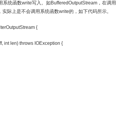
write写入。如BufferedOutputStream，在调用
缓存未满，实际上是不会调用系统函数write的，如下代码所示。
lterOutputStream {
f, int len) throws IOException {