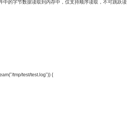
，用于将文件中的字节数据读取到内存中，仅支持顺序读取，不可跳跃读
。
n {
m("/tmp/test/test.log")) {