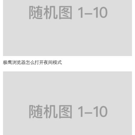
极鹰浏览器怎么打开夜间模式