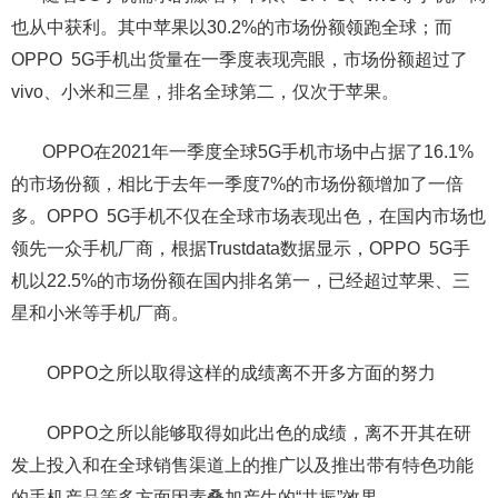
也从中获利。其中苹果以30.2%的市场份额领跑全球；而
OPPO 5G手机出货量在一季度表现亮眼，市场份额超过了
vivo、小米和三星，排名全球第二，仅次于苹果。
OPPO在2021年一季度全球5G手机市场中占据了16.1%
的市场份额，相比于去年一季度7%的市场份额增加了一倍
多。OPPO 5G手机不仅在全球市场表现出色，在国内市场也
领先一众手机厂商，根据Trustdata数据显示，OPPO 5G手
机以22.5%的市场份额在国内排名第一，已经超过苹果、三
星和小米等手机厂商。
OPPO之所以取得这样的成绩离不开多方面的努力
OPPO之所以能够取得如此出色的成绩，离不开其在研
发上投入和在全球销售渠道上的推广以及推出带有特色功能
的手机产品等多方面因素叠加产生的“共振”效果。