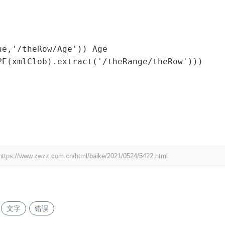
https://www.zwzz.com.cn/html/baike/2021/0524/5422.html
文字
错误