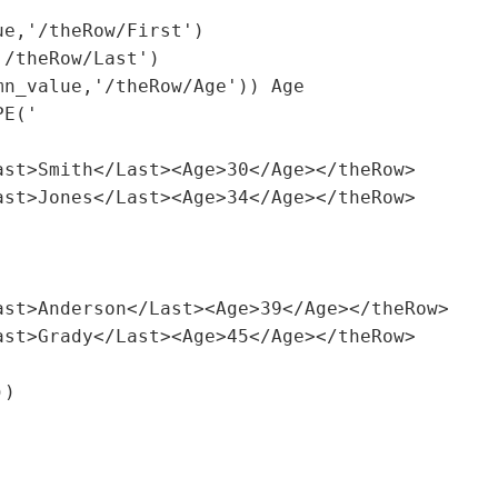
/theRow/Last') 
n_value,'/theRow/Age')) Age
