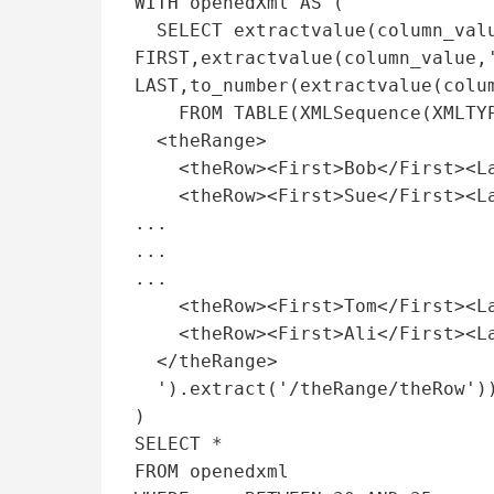
WITH openedXml AS (

  SELECT extractvalue(column_value,'/theRow/First') 
FIRST,extractvalue(column_value,'
LAST,to_number(extractvalue(colum
    FROM TABLE(XMLSequence(XMLTYPE('

  <theRange>

    <theRow><First>Bob</First><Last>Smith</Last><Age>30</Age></theRow>

    <theRow><First>Sue</First><Last>Jones</Last><Age>34</Age></theRow>

...

...

...

    <theRow><First>Tom</First><Last>Anderson</Last><Age>39</Age></theRow>

    <theRow><First>Ali</First><Last>Grady</Last><Age>45</Age></theRow>

  </theRange>

  ').extract('/theRange/theRow')))

)

SELECT *

FROM openedxml
