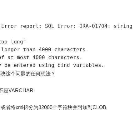
Error report: SQL Error: ORA-01704: string 
oo long"

longer than 4000 characters.

f at most 4000 characters.

may only be entered using bind variables.
何解决这个问题的任何想法？
是VARCHAR.
加载xml,或者将xml拆分为32000个字符块并附加到CLOB.