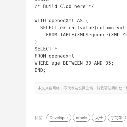
/* Build Clob here */

WITH openedXml AS (

  SELECT extractvalue(column_value,'/theRow/Age')) Age

    FROM TABLE(XMLSequence(XMLTYPE(xmlClob).extract('/theRange/theRow')))

)

SELECT *

FROM openedxml

WHERE age BETWEEN 30 AND 35;

END;
本文来自网络，不代表站长网立场，转载请注明出处：
标签:
Developer
oracle
太长
字符串