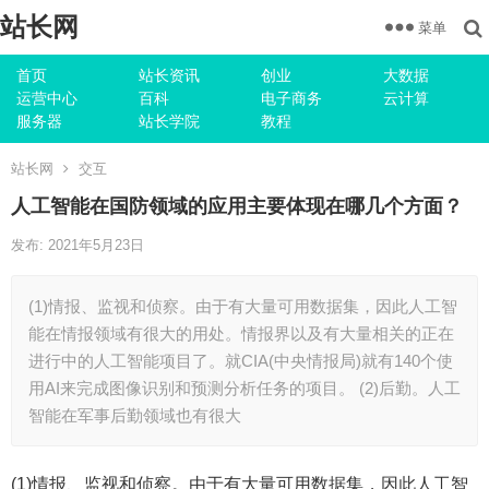
站长网
菜单
首页
站长资讯
创业
大数据
运营中心
百科
电子商务
云计算
服务器
站长学院
教程
站长网
交互
人工智能在国防领域的应用主要体现在哪几个方面？
发布: 2021年5月23日
(1)情报、监视和侦察。由于有大量可用数据集，因此人工智
能在情报领域有很大的用处。情报界以及有大量相关的正在
进行中的人工智能项目了。就CIA(中央情报局)就有140个使
用AI来完成图像识别和预测分析任务的项目。 (2)后勤。人工
智能在军事后勤领域也有很大
(1)情报、监视和侦察。由于有大量可用数据集，因此人工智