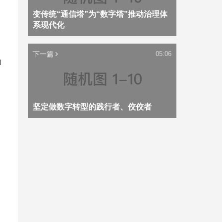
变传统“通信塔”为“数字塔”推动治理体
系现代化
下一篇
05:06
力
坚定做数字转型的践行者、佼佼者
复