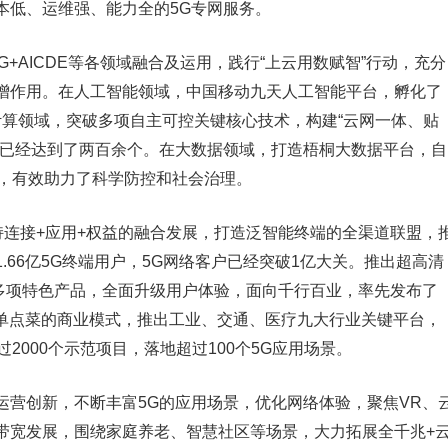
本低、运维强、能力全的5G专网服务。
G+AICDE等各领域融合及运用，践行“上云用数赋智”行动，充分
增作用。在人工智能领域，中国移动九天人工智能平台，孵化了
计算领域，突破多项自主可控关键核心技术，构建“云网一体、贴
品已经达到了两百余个。在大数据领域，打造梧桐大数据平台，自
次，有效助力了科学防控和社会治理。
持连接+应用+权益的融合发展，打造泛智能终端的全渠道联盟，
66亿5G终端用户，5G网络客户已经突破1亿大关。推出超高清
等多项特色产品，全面升级用户体验，面向千行百业，率先发布了
按单点菜的商业模式，推出工业、交通、医疗九大行业关键平台，
2000个示范项目，落地超过100个5G应用场景。
运营创新，不断丰富5G的应用场景，优化网络体验，聚焦VR、
带宽发展，围绕家庭养老、智慧社区等场景，大力拓展全千兆+