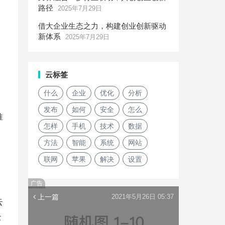
路径
2025年7月29日
借大企业生态之力，构建创业创新驱动
新体系
2025年7月29日
云标签
什么
企业
优化
分析
发布
如何
安全
怎么
推
怎样
手机
技术
数据
方法
智能
系统
网站
联网
苹果
解决
设置
广告
上一篇
2021年5月26日 05:37
云
云