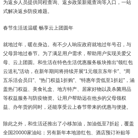
为返乡人员提供同程查询、返乡政策新规查询等入口，一站
式解决返乡防疫难题。
春节生活送温暖 畅享云上团圆年
就地过年，暖在身边。有不少人响应政府就地过年号召，与
父母异地过春节。为了满足用户需求，帮助用户实现关爱父
母、云上团圆。和生活在特色生活优惠服务板块推出“领红包
云送礼”活动，在新年期间将持续开展“1元领京东年卡”、“周
五乐活会员日”、“热门权益1折购”、“特惠年货低至1折起”，涵
盖热门权益、美食礼盒、地方特产、居家好物以及杀菌用品
等权益服务与防疫物资。让用户帮助远在他乡的父母领权
益、办年货的同时，还能享受云上春节带来的优惠与便捷。
除此之外，和生活还推出了小移加油，加油低至7折起，覆盖
全国20000家油站；另有新年本地游红包、酒店预订补贴等