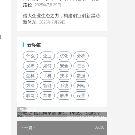
路径
2025年7月29日
借大企业生态之力，构建创业创新驱动
新体系
2025年7月29日
的
云标签
什么
企业
优化
分析
发布
如何
安全
怎么
怎样
手机
技术
数据
方法
智能
系统
网站
联网
苹果
解决
设置
“吃货”该如何掌握IaaS、PaaS、
SaaS？
广告
上一篇
2021年5月23日 05:40
下一篇
05:38