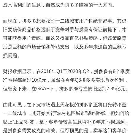
透又高利润的生意，自然成为拼多多瞄准的一大方向。
而现在，拼多多想要收割一二线城市用户也绝非易事。其仍
旧要确保商品价格远低于竞争对手与质量有保证前提下，才
可能获得用户青睐。而这又得靠百亿补贴策略，但该策略背
后是巨额的市场营销和补贴支出，以及多年来遗留的巨额亏
损问题。
财报数据显示，在2018年Q1至2020年Q2，拼多多有8个季度
净亏损都超过10亿元，虽然在今年Q3拼多多实现首次盈利，
但细究下来，在GAAP下，拼多多净亏损依旧达到7.85亿元。
由此可见，在下沉市场遇上天花板的拼多多正将目光转移至
一二线城市，其开始实行”农村包围城市”战略路线，但如何给
贴上”正品”标签，拿下客单价较高生意填补多年来亏损漏洞，
是拼多多需要攻克的难关。但可预见的是，卖车这门客单价