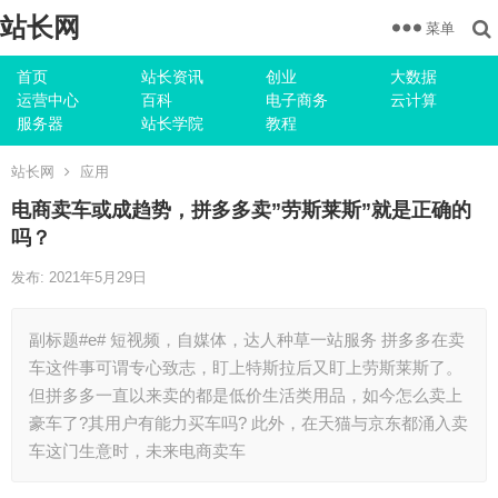
站长网
菜单
首页
站长资讯
创业
大数据
运营中心
百科
电子商务
云计算
服务器
站长学院
教程
站长网
应用
电商卖车或成趋势，拼多多卖”劳斯莱斯”就是正确的
吗？
发布: 2021年5月29日
副标题#e# 短视频，自媒体，达人种草一站服务 拼多多在卖
车这件事可谓专心致志，盯上特斯拉后又盯上劳斯莱斯了。
但拼多多一直以来卖的都是低价生活类用品，如今怎么卖上
豪车了?其用户有能力买车吗? 此外，在天猫与京东都涌入卖
车这门生意时，未来电商卖车