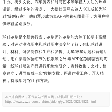
手办、街头文化、汽车腕表和时尚艺术等年轻人关注的热点
话题。经过多年的沉淀，一大批社区网友达人KOL成长为球
鞋“鉴别行家”，他们逐步成为毒APP的鉴别团骨干，为用户提
供球鞋鉴别服务。
球鞋鉴别是个新兴行当，鉴别师的鉴别能力除了长期丰富经
验，对运动潮流历史和球鞋历史演变的了解：包括球鞋设
计、材料、研发制作和生产和发售、明星/球星话题和营销活
动，用户穿着体验细节的积累等之外;毒APP鉴别师需要对海
量一线球鞋服饰产品进行系统性研究，资料收集，比对，档
案建立，进而形成一套“数据支撑，严谨作业工序，匠人精
神，持续学习”的工作方法。
本文来自网络，不代表站长网立场，转载请注明出处：
https://www.zwzz.com.cn/html/yidong/yy/2021/0526/6821.html