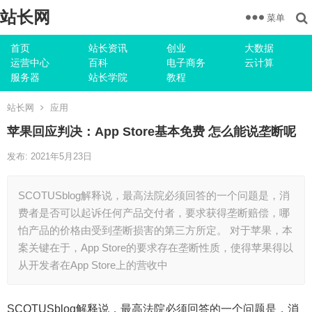
站长网
菜单
首页
站长资讯
创业
大数据
运营中心
百科
电子商务
云计算
服务器
站长学院
教程
站长网
应用
苹果回应判决：App Store基本免费 怎么能说垄断呢
发布: 2021年5月23日
SCOTUSblog解释说，最高法院必须回答的一个问题是，消
费者是否可以起诉任何产品交付者，要求获得垄断赔偿，哪
怕产品的价格由受到垄断损害的第三方所定。 对于苹果，本
案关键在于，App Store的要求存在垄断性质，使得苹果得以
从开发者在App Store上的营收中
SCOTUSblog解释说，最高法院必须回答的一个问题是，消