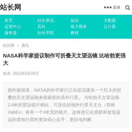
站长网
菜单
首页
站长资讯
创业
大数据
运营中心
百科
电子商务
云计算
服务器
站长学院
教程
站长网
通讯
NASA科学家提议制作可折叠天文望远镜 比哈勃更强
大
发布: 2021年5月24日
据外媒报道，NASA的科学家们正在提议建造一个巨大的折
叠的天文望远镜来搜索新的系外行星。 与哈勃天文望远镜
2.4米的望远镜片相比，可居住的地外行星天文台（简称
HabEx）将有一个4米宽的镜片。这将使它在观察和发现遥
远的类地行星时更加得心应手，更好地判断